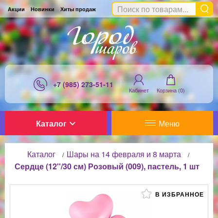
Акции
Новинки
Хиты продаж
+7 (985) 273-51-11
Кабинет
Корзина (
0
)
Каталог
Меню
Каталог
Шары на 14 февраля и 8 марта
/
/
Сердце (12''/30 см) Розовый (009), пастель, 1 шт
В ИЗБРАННОЕ