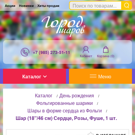
Акции
Новинки
Хиты продаж
+7 (985) 273-51-11
Кабинет
Корзина (
0
)
Каталог
Меню
Каталог
День рождения
/
/
Фольгированные шарики
/
Шары в форме сердца из Фольги
/
Шар (18''/46 см) Сердце, Розы, Фуше, 1 шт.