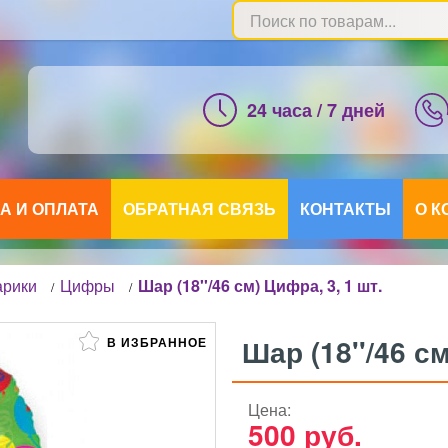
24 часа / 7 дней
А И ОПЛАТА
ОБРАТНАЯ СВЯЗЬ
КОНТАКТЫ
О 
арики
Цифры
Шар (18''/46 см) Цифра, 3, 1 шт.
/
/
Шар (18''/46 см
В ИЗБРАННОЕ
Цена:
500
руб.