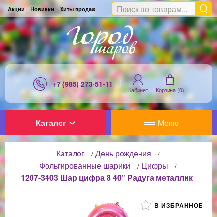
Акции
Новинки
Хиты продаж
+7 (985) 273-51-11
Кабинет
Корзина (
0
)
Каталог
Меню
Каталог
День рождения
/
/
Фольгированные шарики
Цифры
/
/
1207-3403 Шар цифра 8 40" Радуга металлик
В ИЗБРАННОЕ