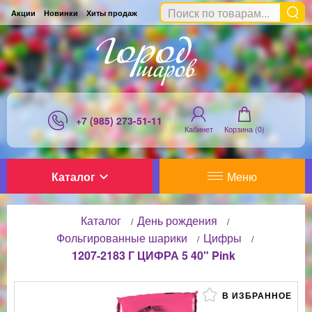
Акции
Новинки
Хиты продаж
+7 (985) 273-51-11
Кабинет
Корзина (
0
)
Каталог
Меню
Каталог
День рождения
/
/
Фольгированные шарики
Цифры
/
/
1207-2183 Г ЦИФРА 5 40" Pink
В ИЗБРАННОЕ