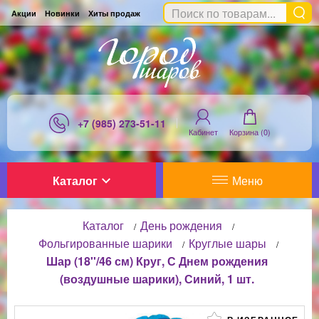
Акции
Новинки
Хиты продаж
+7 (985) 273-51-11
Кабинет
Корзина (
0
)
Каталог
Меню
Каталог
День рождения
/
/
Фольгированные шарики
Круглые шары
/
/
Шар (18''/46 см) Круг, С Днем рождения
(воздушные шарики), Синий, 1 шт.