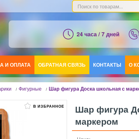
24 часа / 7 дней
А И ОПЛАТА
ОБРАТНАЯ СВЯЗЬ
КОНТАКТЫ
О 
арики
Фигурные
Шар фигура Доска школьная с мар
/
/
Шар фигура Д
В ИЗБРАННОЕ
маркером