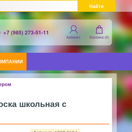
Найти
+7 (985) 273-51-11
Кабинет
Корзина (
0
)
КОМПАНИИ
кером
оска школьная с