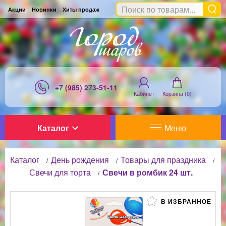
Акции
Новинки
Хиты продаж
+7 (985) 273-51-11
Кабинет
Корзина (
0
)
Каталог
Меню
Каталог
День рождения
Товары для праздника
/
/
/
Свечи для торта
Свечи в ромбик 24 шт.
/
В ИЗБРАННОЕ