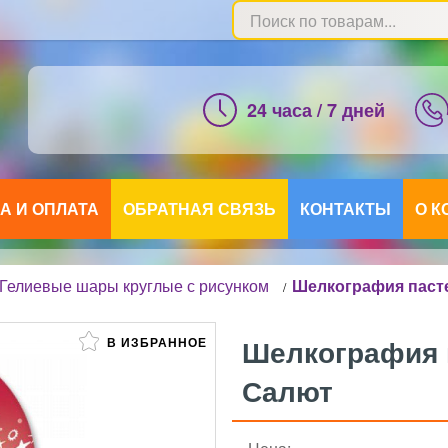
24 часа / 7 дней
А И ОПЛАТА
ОБРАТНАЯ СВЯЗЬ
КОНТАКТЫ
О 
Гелиевые шары круглые с рисунком
Шелкография паст
/
Шелкография 
В ИЗБРАННОЕ
Салют