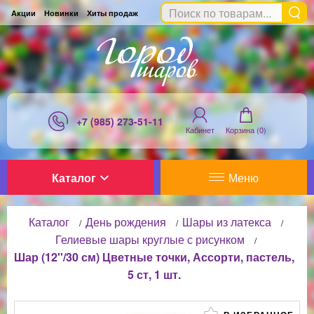
Акции
Новинки
Хиты продаж
+7 (985) 273-51-11
Кабинет
Корзина (
0
)
Каталог
Меню
Каталог
День рождения
Шары из латекса
/
/
/
Гелиевые шары круглые с рисунком
/
Шар (12''/30 см) Цветные точки, Ассорти, пастель,
5 ст, 1 шт.