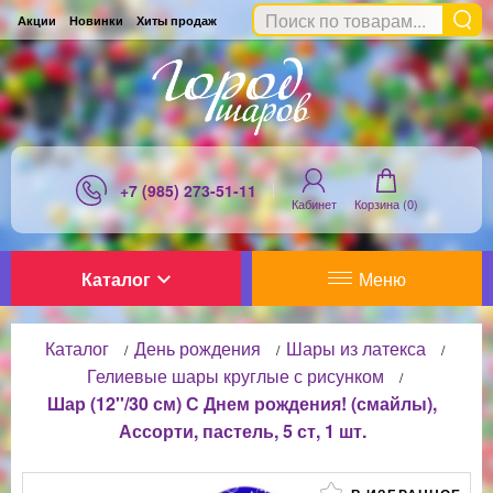
Акции
Новинки
Хиты продаж
+7 (985) 273-51-11
Кабинет
Корзина (
0
)
Каталог
Меню
Каталог
День рождения
Шары из латекса
/
/
/
Гелиевые шары круглые с рисунком
/
Шар (12''/30 см) С Днем рождения! (смайлы),
Ассорти, пастель, 5 ст, 1 шт.