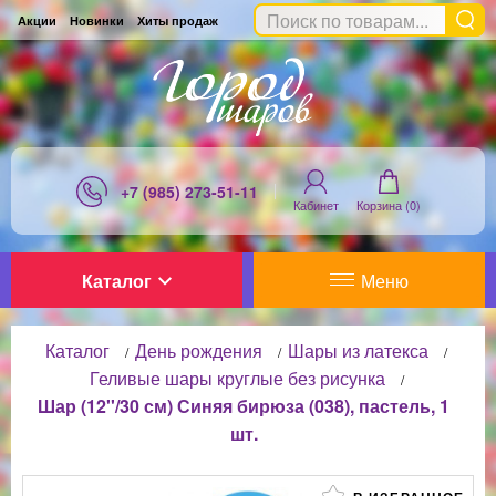
Акции
Новинки
Хиты продаж
+7 (985) 273-51-11
Кабинет
Корзина (
0
)
Каталог
Меню
Каталог
День рождения
Шары из латекса
/
/
/
Геливые шары круглые без рисунка
/
Шар (12''/30 см) Синяя бирюза (038), пастель, 1
шт.