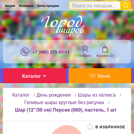
Акции
Новинки
Хиты продаж
+7 (985) 273-51-11
Кабинет
Корзина (
0
)
Каталог
Меню
Каталог
День рождения
Шары из латекса
/
/
/
Геливые шары круглые без рисунка
/
Шар (12''/30 см) Персик (060), пастель, 1 шт
В ИЗБРАННОЕ