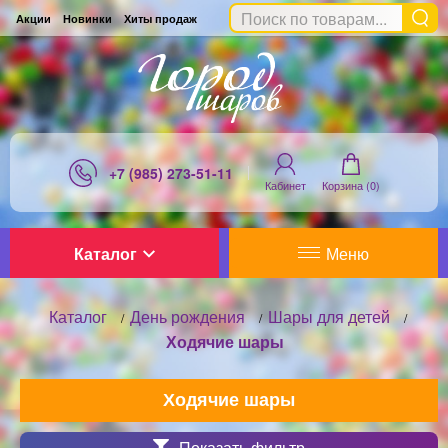
Акции
Новинки
Хиты продаж
+7 (985) 273-51-11
Кабинет
Корзина (
0
)
Каталог
Меню
Каталог
День рождения
Шары для детей
/
/
/
Ходячие шары
Ходячие шары
Показать фильтр