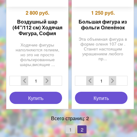
2 800
руб.
1 250
руб.
Воздушный шар
Большая фигура из
(44''/112 см) Ходячая
фольги Оленёнок
Фигура, София
Эта объемная фигура в
форме оленя 107 см .
Ходячие фигуры
Станет настоящим
наполняются гелием,
украшением любого
но это не просто
пр...
фольгированные
шары,висящие ...
Купить
Купить
Всего страниц:
2
1
2