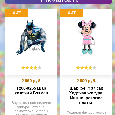
ХИТ
ХИТ
2 950
руб.
2 800
руб.
1208-0255 Шар
Шар (54''/137 см)
ходячий Бэтмен
Ходячая Фигура,
Минни, розовое
платье
Внушительная сидячая
фигура Бэтмена,
приготовившегося к
Ходячая фигура может
прыжку. За спиной