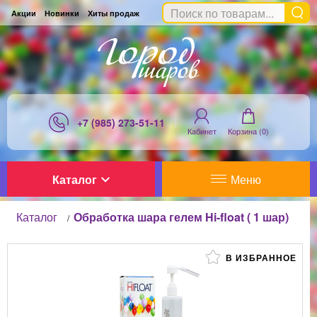
Акции
Новинки
Хиты продаж
+7 (985) 273-51-11
Кабинет
Корзина (
0
)
Каталог
Меню
Каталог
Обработка шара гелем Hi-float ( 1 шар)
/
В ИЗБРАННОЕ