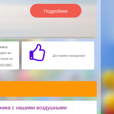
азать
вдруг вы
Доставим к празднику!
искали на
те нам !
дника с нашими воздушными