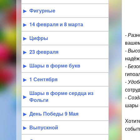
Фигурные
14 февраля и 8 марта
-
Разн
Цифры
вашем
-
Высо
23 февраля
надёж
Шары в форме букв
-
Безо
гипоа
1 Сентября
-
Удоб
сотруд
Шары в форме сердца из
-
Созд
Фольги
шары 
День Победы 9 Мая
Хотит
Выпускной
событ