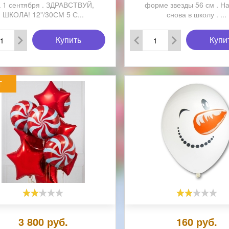
 1 сентября . ЗДРАВСТВУЙ,
форме звезды 56 см . Н
ШКОЛА! 12"/30СМ 5 С...
снова в школу . ...
Купить
Купи
Т
3 800
руб.
160
руб.