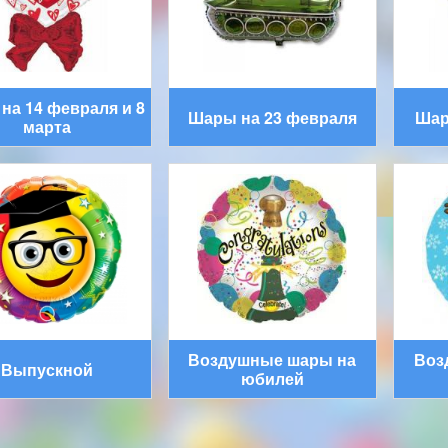
на 14 февраля и 8
Шары на 23 февраля
Шар
марта
Воздушные шары на
Воз
Выпускной
юбилей