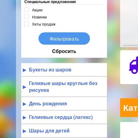
Специальные предложения
Акции
Новинки
Хиты продаж
Cбросить
Букеты из шаров
Геливые шары круглые без
рисунка
День рождения
Кат
Гелиевые сердца (латекс)
Шары для детей