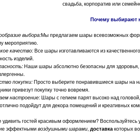
свадьба, корпоратив или семейн
Почему выбирают 
ообразие выбора:
Мы предлагаем шары всевозможных форм
у мероприятию.
кое качество:
Все шары изготавливаются из качественного 
ность изделий.
пасность:
Наши шары абсолютно безопасны для здоровья, 
ллергенны.
ство покупки:
Просто выберите понравившиеся шары на на
ники привезут покупку точно вовремя.
аем настроение:
Шары с гелием парят высоко над головой
отлично подойдут для декора помещений и креативных ком
е удивить гостей красивым оформлением? Воспользуйтесь у
ие эффектными
воздушными шарами
,
доставка
которых во