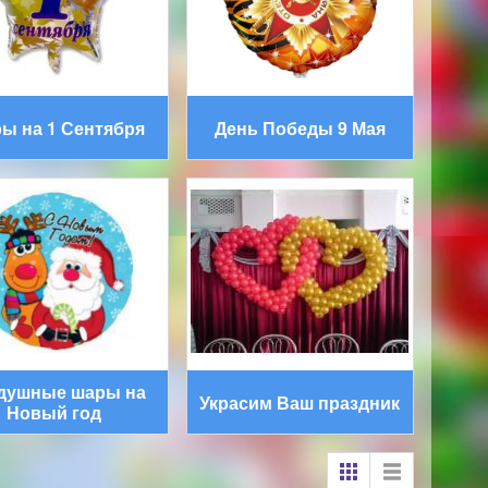
ы на 1 Сентября
День Победы 9 Мая
душные шары на
Украсим Ваш праздник
Новый год