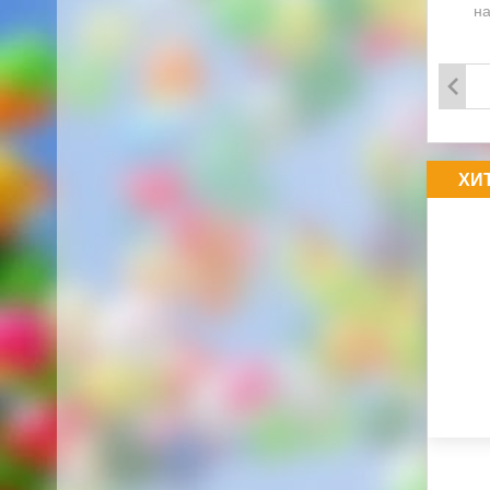
на
ХИ