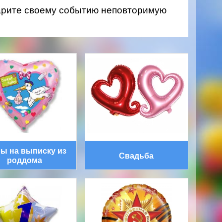
дарите своему событию неповторимую
ы на выписку из
Свадьба
роддома