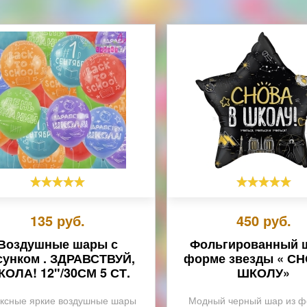
135
руб.
450
руб.
Воздушные шары с
Фольгированный 
сунком . ЗДРАВСТВУЙ,
форме звезды « С
ОЛА! 12"/30СМ 5 СТ.
ШКОЛУ»
ксные яркие воздушные шары
Модный черный шар из ф