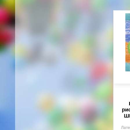
ри
ШК
Лате