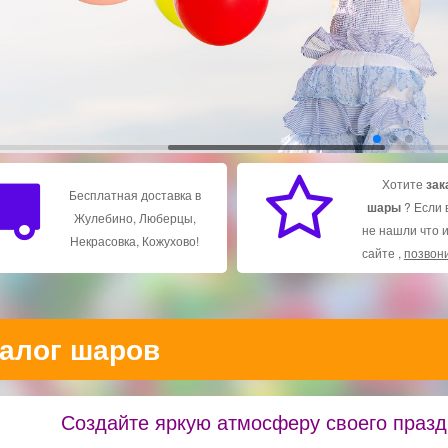
Подробнее
Подробнее
Хотите
зак
Бесплатная доставка в
шары
? Если 
Жулебино, Люберцы,
не нашли что 
Некрасовка, Кожухово!
сайте ,
позвони
алог шаров
Создайте яркую атмосферу своего праз