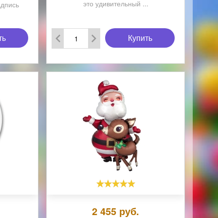
это удивительный ...
адпись
ть
Купить
2 455
руб.