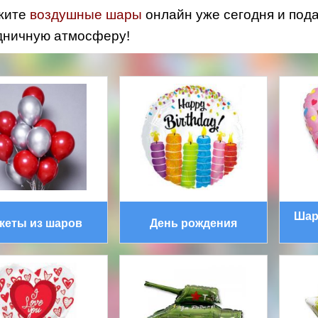
воздушные шары
жите
онлайн уже сегодня и по
дничную атмосферу!
Шар
кеты из шаров
День рождения